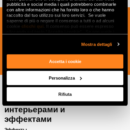
pubblicità e social media i quali potrebbero combinarle
con altre informazioni che ha fornito loro o che hanno
Подпишитесь на нашу рассылку, чтобы
raccolto dal tuo utilizzo sui loro servizi. Se vuole
saperne di più o negare il consenso a tutti o ad alcuni
получать новости, обновления и
cookie
clicchi qui
. Il consenso può essere espresso
креативные идеи из мира керамики и
cliccando sul tasto “Accetta i cookie”. Se non vuole i
cookie di profilazione può negare il consenso sul tasto
дизайна интерьера.
“Rifiuta".
Mostra dettagli
Accetta i cookie
ПОДПИСАТЬСЯ СЕЙЧАС
Personalizza
Rifiuta
Вдохновляйтесь
интерьерами и
эффектами
Эффекты