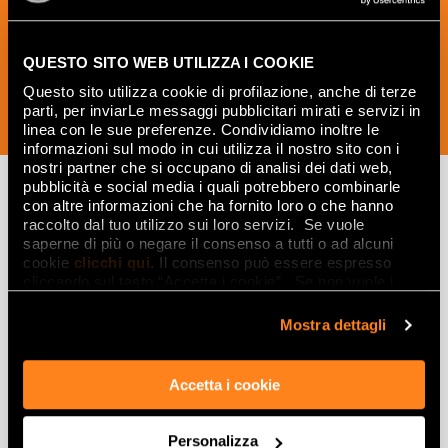
креативные идеи из мира керамики и
дизайна интерьера.
QUESTO SITO WEB UTILIZZA I COOKIE
Questo sito utilizza cookie di profilazione, anche di terze
parti, per inviarLe messaggi pubblicitari mirati e servizi in
ПОДПИСАТЬСЯ СЕЙЧАС
linea con le sue preferenze. Condividiamo inoltre le
informazioni sul modo in cui utilizza il nostro sito con i
nostri partner che si occupano di analisi dei dati web,
pubblicità e social media i quali potrebbero combinarle
con altre informazioni che ha fornito loro o che hanno
raccolto dal tuo utilizzo sui loro servizi. Se vuole
Вдохновляйтесь
saperne di più o negare il consenso a tutti o ad alcuni
cookie
clicchi qui
. Il consenso può essere espresso
интерьерами и
cliccando sul tasto “Accetta i cookie”. Se non vuole i
эффектами
cookie di profilazione può negare il consenso sul tasto
“Rifiuta".
Mostra dettagli
Эффекты
Accetta i cookie
Керамогранит с эффектом мрамора
Керамогранит с эффектом дерева
Personalizza
Керамогранит с эффектом камня