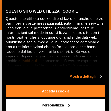
QUESTO SITO WEB UTILIZZA I COOKIE
Questo sito utilizza cookie di profilazione, anche di terze
ПОДПИСАТЬСЯ СЕЙЧАС
parti, per inviarLe messaggi pubblicitari mirati e servizi in
linea con le sue preferenze. Condividiamo inoltre le
informazioni sul modo in cui utilizza il nostro sito con i
nostri partner che si occupano di analisi dei dati web,
pubblicità e social media i quali potrebbero combinarle
con altre informazioni che ha fornito loro o che hanno
Вдохновляйтесь
raccolto dal tuo utilizzo sui loro servizi. Se vuole
saperne di più o negare il consenso a tutti o ad alcuni
интерьерами и
cookie
clicchi qui
. Il consenso può essere espresso
эффектами
cliccando sul tasto “Accetta i cookie”. Se non vuole i
cookie di profilazione può negare il consenso sul tasto
“Rifiuta".
Эффекты
Mostra dettagli
Керамогранит с эффектом мрамора
Accetta i cookie
Керамогранит с эффектом дерева
Керамогранит с эффектом камня
Personalizza
Керамогранит с эффектом смолы и цемента