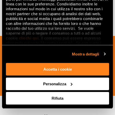
linea con le sue preferenze. Condividiamo inoltre le
informazioni sul modo in cui utilizza il nostro sito con i
nostri partner che si occupano di analisi dei dati web,
pubblicità e social media i quali potrebbero combinarle
con altre informazioni che ha fornito loro o che hanno
raccolto dal tuo utilizzo sui loro servizi. Se vuole
saperne di più o negare il consenso a tutti o ad alcuni
cookie
clicchi qui
. Il consenso può essere espresso
cliccando sul tasto “Accetta i cookie”. Se non vuole i
Подпишитесь на нашу рассылку, чтобы
cookie di profilazione può negare il consenso sul tasto
получать новости, обновления и
“Rifiuta".
Mostra dettagli
креативные идеи из мира керамики и
дизайна интерьера.
Accetta i cookie
Personalizza
ПОДПИСАТЬСЯ СЕЙЧАС
Rifiuta