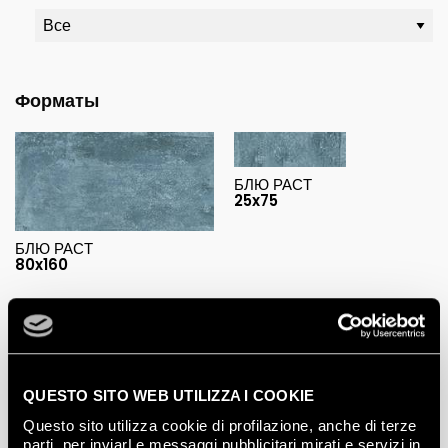
Форматы
БЛЮ РАСТ
25x75
БЛЮ РАСТ
80x160
Мозаики
QUESTO SITO WEB UTILIZZA I COOKIE
БЛЮ ФЛЕЙМ МОЗАИКО
Questo sito utilizza cookie di profilazione, anche di terze
30,5x30,5
parti, per inviarLe messaggi pubblicitari mirati e servizi in