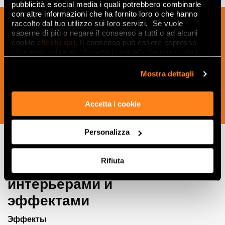
pubblicità e social media i quali potrebbero combinarle
con altre informazioni che ha fornito loro o che hanno
Подпишитесь на нашу рассылку, чтобы
raccolto dal tuo utilizzo sui loro servizi. Se vuole
saperne di più o negare il consenso a tutti o ad alcuni
получать новости, обновления и
cookie
clicchi qui
. Il consenso può essere espresso
креативные идеи из мира керамики и
cliccando sul tasto “Accetta i cookie”. Se non vuole i
дизайна интерьера.
cookie di profilazione può negare il consenso sul tasto
“Rifiuta".
Mostra dettagli
Accetta i cookie
ПОДПИСАТЬСЯ СЕЙЧАС
Personalizza
Rifiuta
Вдохновляйтесь
интерьерами и
эффектами
Эффекты