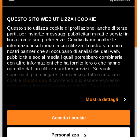
креативные идеи из мира керамики и
дизайна интерьера.
QUESTO SITO WEB UTILIZZA I COOKIE
Questo sito utilizza cookie di profilazione, anche di terze
parti, per inviarLe messaggi pubblicitari mirati e servizi in
ПОДПИСАТЬСЯ СЕЙЧАС
linea con le sue preferenze. Condividiamo inoltre le
informazioni sul modo in cui utilizza il nostro sito con i
nostri partner che si occupano di analisi dei dati web,
pubblicità e social media i quali potrebbero combinarle
con altre informazioni che ha fornito loro o che hanno
raccolto dal tuo utilizzo sui loro servizi. Se vuole
Вдохновляйтесь
saperne di più o negare il consenso a tutti o ad alcuni
cookie
clicchi qui
. Il consenso può essere espresso
интерьерами и
cliccando sul tasto “Accetta i cookie”. Se non vuole i
эффектами
cookie di profilazione può negare il consenso sul tasto
“Rifiuta".
Mostra dettagli
Эффекты
Accetta i cookie
Керамогранит с эффектом мрамора
Керамогранит с эффектом дерева
Personalizza
Керамогранит с эффектом камня