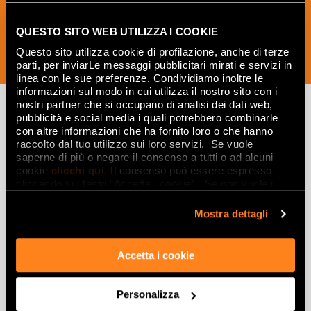
QUESTO SITO WEB UTILIZZA I COOKIE
Questo sito utilizza cookie di profilazione, anche di terze
ПОДПИСАТЬСЯ СЕЙЧАС
parti, per inviarLe messaggi pubblicitari mirati e servizi in
linea con le sue preferenze. Condividiamo inoltre le
informazioni sul modo in cui utilizza il nostro sito con i
nostri partner che si occupano di analisi dei dati web,
pubblicità e social media i quali potrebbero combinarle
con altre informazioni che ha fornito loro o che hanno
Вдохновляйтесь
raccolto dal tuo utilizzo sui loro servizi. Se vuole
saperne di più o negare il consenso a tutti o ad alcuni
интерьерами и
cookie
clicchi qui
. Il consenso può essere espresso
эффектами
cliccando sul tasto “Accetta i cookie”. Se non vuole i
cookie di profilazione può negare il consenso sul tasto
“Rifiuta".
Эффекты
Mostra dettagli
Керамогранит с эффектом мрамора
Accetta i cookie
Керамогранит с эффектом дерева
Керамогранит с эффектом камня
Personalizza
Керамогранит с эффектом смолы и цемента