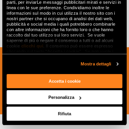
parti, per inviarLe messaggi pubblicitari mirati e servizi in
50x120
linea con le sue preferenze. Condividiamo inoltre le
informazioni sul modo in cui utilizza il nostro sito con i
nostri partner che si occupano di analisi dei dati web,
pubblicità e social media i quali potrebbero combinarle
con altre informazioni che ha fornito loro o che hanno
raccolto dal tuo utilizzo sui loro servizi. Se vuole
saperne di più o negare il consenso a tutti o ad alcuni
cookie
clicchi qui
. Il consenso può essere espresso
cliccando sul tasto “Accetta i cookie”. Se non vuole i
Подпишитесь на нашу рассылку, чтобы
cookie di profilazione può negare il consenso sul tasto
“Rifiuta".
получать новости, обновления и
Mostra dettagli
креативные идеи из мира керамики и
дизайна интерьера.
Accetta i cookie
Personalizza
ПОДПИСАТЬСЯ СЕЙЧАС
Rifiuta