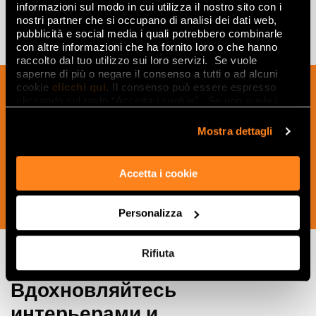
informazioni sul modo in cui utilizza il nostro sito con i
nostri partner che si occupano di analisi dei dati web,
pubblicità e social media i quali potrebbero combinarle
con altre informazioni che ha fornito loro o che hanno
raccolto dal tuo utilizzo sui loro servizi. Se vuole
saperne di più o negare il consenso a tutti o ad alcuni
Подпишитесь на нашу рассылку, чтобы
cookie
clicchi qui
. Il consenso può essere espresso
cliccando sul tasto “Accetta i cookie”. Se non vuole i
получать новости, обновления и
cookie di profilazione può negare il consenso sul tasto
креативные идеи из мира керамики и
“Rifiuta".
Mostra dettagli
дизайна интерьера.
Accetta i cookie
ПОДПИСАТЬСЯ СЕЙЧАС
Personalizza
Rifiuta
Вдохновляйтесь
интерьерами и