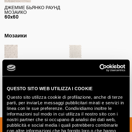
ДЖЕММЕ БЬЯНКО РАУНД
МОЗАИКО
60x60
Мозаики
ДЖЕММЕ БЬЯНКО
ДЖЕММЕ БЬЯНКО РАУНД
МАКРОМОЗАИКО
МОЗАИКО
30x30
29,5x35
QUESTO SITO WEB UTILIZZA I COOKIE
Questo sito utilizza cookie di profilazione, anche di terze
parti, per inviarLe messaggi pubblicitari mirati e servizi in
linea con le sue preferenze. Condividiamo inoltre le
informazioni sul modo in cui utilizza il nostro sito con i
nostri partner che si occupano di analisi dei dati web,
pubblicità e social media i quali potrebbero combinarle
Подпишитесь на нашу рассылку, чтобы
con altre informazioni che ha fornito loro o che hanno