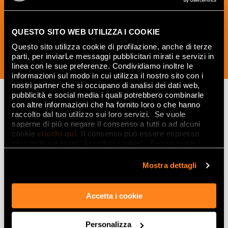
креативные идеи из мира керамики и
дизайна интерьера.
QUESTO SITO WEB UTILIZZA I COOKIE
Questo sito utilizza cookie di profilazione, anche di terze
parti, per inviarLe messaggi pubblicitari mirati e servizi in
ПОДПИСАТЬСЯ СЕЙЧАС
linea con le sue preferenze. Condividiamo inoltre le
informazioni sul modo in cui utilizza il nostro sito con i
nostri partner che si occupano di analisi dei dati web,
pubblicità e social media i quali potrebbero combinarle
con altre informazioni che ha fornito loro o che hanno
raccolto dal tuo utilizzo sui loro servizi. Se vuole
Вдохновляйтесь
saperne di più o negare il consenso a tutti o ad alcuni
cookie
clicchi qui
. Il consenso può essere espresso
интерьерами и
cliccando sul tasto “Accetta i cookie”. Se non vuole i
эффектами
cookie di profilazione può negare il consenso sul tasto
“Rifiuta".
Mostra dettagli
Эффекты
Accetta i cookie
Керамогранит с эффектом мрамора
Керамогранит с эффектом дерева
Personalizza
Керамогранит с эффектом камня