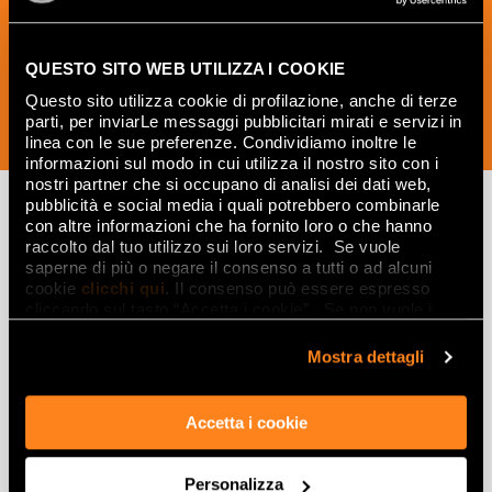
креативные идеи из мира керамики и
дизайна интерьера.
QUESTO SITO WEB UTILIZZA I COOKIE
Questo sito utilizza cookie di profilazione, anche di terze
parti, per inviarLe messaggi pubblicitari mirati e servizi in
ПОДПИСАТЬСЯ СЕЙЧАС
linea con le sue preferenze. Condividiamo inoltre le
informazioni sul modo in cui utilizza il nostro sito con i
nostri partner che si occupano di analisi dei dati web,
pubblicità e social media i quali potrebbero combinarle
con altre informazioni che ha fornito loro o che hanno
raccolto dal tuo utilizzo sui loro servizi. Se vuole
Вдохновляйтесь
saperne di più o negare il consenso a tutti o ad alcuni
cookie
clicchi qui
. Il consenso può essere espresso
интерьерами и
cliccando sul tasto “Accetta i cookie”. Se non vuole i
эффектами
cookie di profilazione può negare il consenso sul tasto
“Rifiuta".
Mostra dettagli
Эффекты
Accetta i cookie
Керамогранит с эффектом мрамора
Керамогранит с эффектом дерева
Personalizza
Керамогранит с эффектом камня