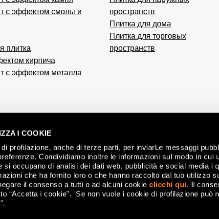
т с эффектом смолы и
пространств
Плитка для дома
Плитка для торговых
я плитка
пространств
фектом кирпича
т с эффектом металла
ZZA I COOKIE
di profilazione, anche di terze parti, per inviarLe messaggi pubbli
ЭТ
preferenze. Condividiamo inoltre le informazioni sul modo in cui ut
ОБЩИЙ РЕГЛАМЕНТ П
he si occupano di analisi dei dati web, pubblicità e social media i 
ПРАВО
azioni che ha fornito loro o che hanno raccolto dal tuo utilizzo su
Д
negare il consenso a tutti o ad alcuni cookie
clicchi qui
. Il cons
ОБЩИЕ У
o “Accetta i cookie”. Se non vuole i cookie di profilazione può n
".