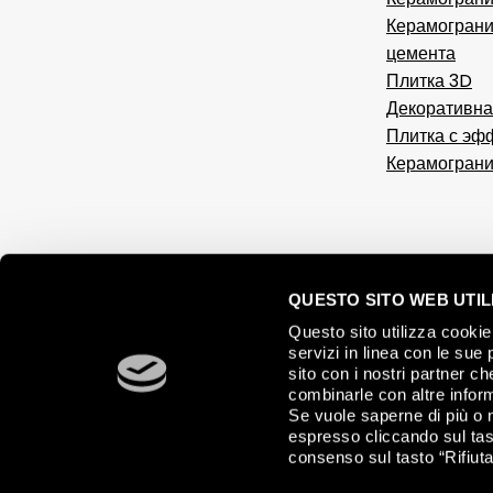
Керамограни
цемента
Плитка 3D
Декоративна
Плитка с эф
Керамограни
QUESTO SITO WEB UTILI
Questo sito utilizza cookie 
servizi in linea con le sue 
sito con i nostri partner c
combinarle con altre inform
Se vuole saperne di più o 
espresso cliccando sul tast
consenso sul tasto “Rifiuta