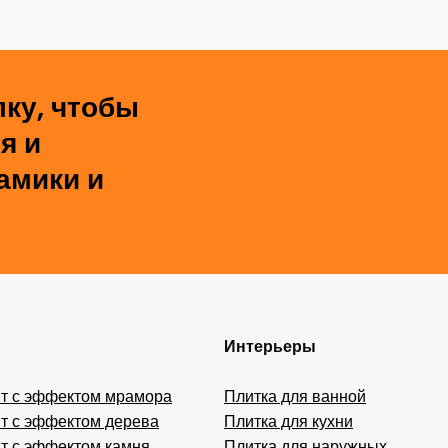
ку, чтобы
я и
амики и
Интерьеры
т с эффектом мрамора
Плитка для ванной
т с эффектом дерева
Плитка для кухни
т с эффектом камня
Плитка для наружных