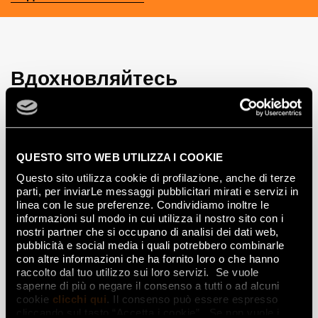
Вдохновляйтесь
интерьерами и
эффектами
Эффекты
QUESTO SITO WEB UTILIZZA I COOKIE
Questo sito utilizza cookie di profilazione, anche di terze
Керамогранит с эффектом мрамора
parti, per inviarLe messaggi pubblicitari mirati e servizi in
Керамогранит с эффектом дерева
linea con le sue preferenze. Condividiamo inoltre le
informazioni sul modo in cui utilizza il nostro sito con i
Керамогранит с эффектом камня
nostri partner che si occupano di analisi dei dati web,
Керамогранит с эффектом смолы и цемента
pubblicità e social media i quali potrebbero combinarle
Плитка 3D
con altre informazioni che ha fornito loro o che hanno
raccolto dal tuo utilizzo sui loro servizi. Se vuole
Декоративная плитка
saperne di più o negare il consenso a tutti o ad alcuni
Плитка с эффектом кирпича
cookie
clicchi qui
. Il consenso può essere espresso
Керамогранит с эффектом металла
cliccando sul tasto “Accetta i cookie”. Se non vuole i