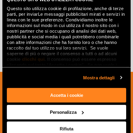
Questo sito utilizza cookie di profilazione, anche di terze
parti, per inviarLe messaggi pubblicitari mirati e servizi in
linea con le sue preferenze. Condividiamo inoltre le
СЭНД МОЗАИКО
informazioni sul modo in cui utilizza il nostro sito con i
120x278
nostri partner che si occupano di analisi dei dati web,
pubblicità e social media i quali potrebbero combinarle
con altre informazioni che ha fornito loro o che hanno
raccolto dal tuo utilizzo sui loro servizi. Se vuole
saperne di più o negare il consenso a tutti o ad alcuni
cookie
clicchi qui
. Il consenso può essere espresso
cliccando sul tasto “Accetta i cookie”. Se non vuole i
cookie di profilazione può negare il consenso sul tasto
“Rifiuta".
Mostra dettagli
Подпишитесь на нашу рассылку, чтобы
получать новости, обновления и
Accetta i cookie
креативные идеи из мира керамики и
дизайна интерьера.
Personalizza
Rifiuta
ПОДПИСАТЬСЯ СЕЙЧАС