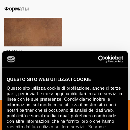
Форматы
КОРТЕН
80x160
QUESTO SITO WEB UTILIZZA I COOKIE
Questo sito utilizza cookie di profilazione, anche di terze
parti, per inviarLe messaggi pubblicitari mirati e servizi in
linea con le sue preferenze. Condividiamo inoltre le
informazioni sul modo in cui utilizza il nostro sito con i
Подпишитесь на нашу рассылку, чтобы
nostri partner che si occupano di analisi dei dati web,
получать новости, обновления и
pubblicità e social media i quali potrebbero combinarle
con altre informazioni che ha fornito loro o che hanno
креативные идеи из мира керамики и
raccolto dal tuo utilizzo sui loro servizi. Se vuole