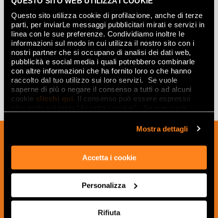
QUESTO SITO WEB UTILIZZA I COOKIE
Questo sito utilizza cookie di profilazione, anche di terze
parti, per inviarLe messaggi pubblicitari mirati e servizi in
linea con le sue preferenze. Condividiamo inoltre le
ТОРТОРА БРИЛЛАНТЕ
informazioni sul modo in cui utilizza il nostro sito con i
120x278
nostri partner che si occupano di analisi dei dati web,
pubblicità e social media i quali potrebbero combinarle
con altre informazioni che ha fornito loro o che hanno
raccolto dal tuo utilizzo sui loro servizi. Se vuole
saperne di più o negare il consenso a tutti o ad alcuni
cookie
clicchi qui
. Il consenso può essere espresso
cliccando sul tasto “Accetta i cookie”. Se non vuole i
cookie di profilazione può negare il consenso sul tasto
“Rifiuta".
Mostra dettagli
Подпишитесь на нашу рассылку, чтобы
получать новости, обновления и
Accetta i cookie
креативные идеи из мира керамики и
дизайна интерьера.
Personalizza
Rifiuta