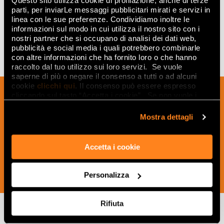
Questo sito utilizza cookie di profilazione, anche di terze
parti, per inviarLe messaggi pubblicitari mirati e servizi in
linea con le sue preferenze. Condividiamo inoltre le
informazioni sul modo in cui utilizza il nostro sito con i
nostri partner che si occupano di analisi dei dati web,
pubblicità e social media i quali potrebbero combinarle
con altre informazioni che ha fornito loro o che hanno
raccolto dal tuo utilizzo sui loro servizi. Se vuole
saperne di più o negare il consenso a tutti o ad alcuni
cookie
clicchi qui
. Il consenso può essere espresso
Подпишитесь на нашу рассылку, чтобы
cliccando sul tasto “Accetta i cookie”. Se non vuole i
получать новости, обновления и
cookie di profilazione può negare il consenso sul tasto
“Rifiuta".
креативные идеи из мира керамики и
Mostra dettagli
дизайна интерьера.
Accetta i cookie
Personalizza
ПОДПИСАТЬСЯ СЕЙЧАС
FAP Ceramiche: РУТС Откройте для себя другие
Rifiuta
коллекции