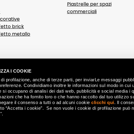
Piastrelle per spazi
D
commerciali
ecorative
fetto brick
ffetto metallo
ZZA I COOKIE
di profilazione, anche di terze parti, per inviarLe messaggi pubbli
preferenze. Condividiamo inoltre le informazioni sul modo in cui ut
he si occupano di analisi dei dati web, pubblicità e social media i 
azioni che ha fornito loro o che hanno raccolto dal tuo utilizzo su
negare il consenso a tutti o ad alcuni cookie
clicchi qui
. Il cons
ALLGEMEINE 
o “Accetta i cookie”. Se non vuole i cookie di profilazione può n
".
nese (MO) Italy - P.IVA 00179660360