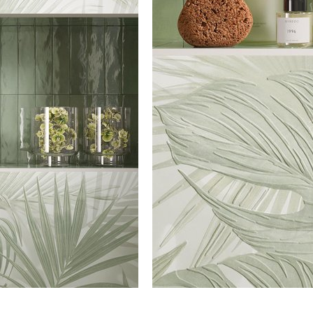
Wir haben die visionärsten Trends des kommenden
Jahres in vier einzigartige Stilrichtungen
zusammengefasst – für alle, die nicht nur einen
ment is of incalculable value
Jedes Projekt beginnt bei ei
Wandbelag, sondern Emotionen suchen.
 brillanter und satinierter Marmoroptik,
Ein Format, das 
. Wir planen das wohnen im
Inspiration, Forschung und 
etall
der Wandfliesen
n unsere umwelt.
Experimentieren mit neuen 
und Materialien.