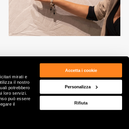
Accetta i cookie
citari mirati e
ETHIK & COMPLIANCE
PRIVACY POLICY
ilizza il nostro
Personalizza
GDPR
COOKIE
quali potrebbero
RECHTLICHE HINWEISE
ÜBERPRÜFEN SIE IHRE COOKIE-AUSWAHL
i loro servizi.
FIRMENINFORMATION
FAQ
enso può essere
Rifiuta
VERKAUFSBEDINGUNG
egare il
KONTAKTIERE UNS