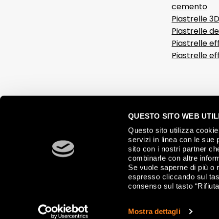
cemento
Piastrelle 3
Piastrelle d
Piastrelle ef
Piastrelle e
QUESTO SITO WEB UTILI
Questo sito utilizza cookie 
servizi in linea con le sue 
sito con i nostri partner c
combinarle con altre inform
Se vuole saperne di più o 
espresso cliccando sul tast
consenso sul tasto “Rifiuta
© 2026 FAP CERAMICHE, Via Ghiarola Nuova, 44 - 41042 Fiorano Mode
Mostra dettagli